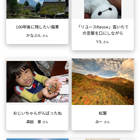
100年後に残したい風景
「リユースReuse」
習いたて
の言葉を口にしながら
かなぶん
さん
Y.S.
さん
おじいちゃんがんばったね
紅葉
森田 章
みー
さん
さん