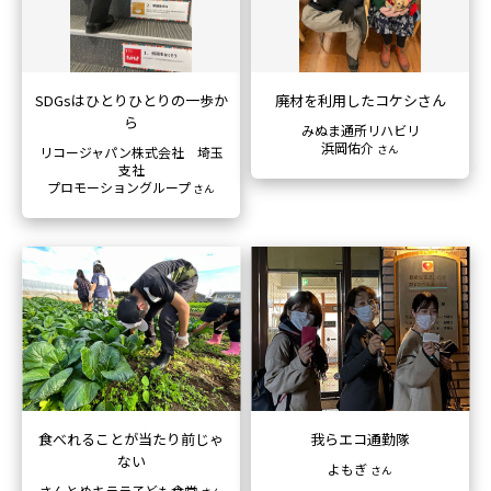
SDGsはひとりひとりの一歩か
廃材を利用したコケシさん
ら
みぬま通所リハビリ
浜岡佑介
さん
リコージャパン株式会社 埼玉
支社
プロモーショングループ
さん
食べれることが当たり前じゃ
我らエコ通勤隊
ない
よもぎ
さん
さんとめキララ子ども食堂