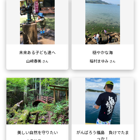
未来ある子ども達へ
穏やかな海
山﨑春美
稲村まゆみ
さん
さん
美しい自然を守りたい
がんばろう福島 負けでたま
っか！