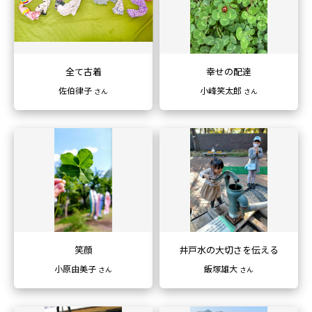
全て古着
幸せの配達
佐伯律子
小峰笑太郎
さん
さん
笑顔
井戸水の大切さを伝える
小原由美子
飯塚雄大
さん
さん