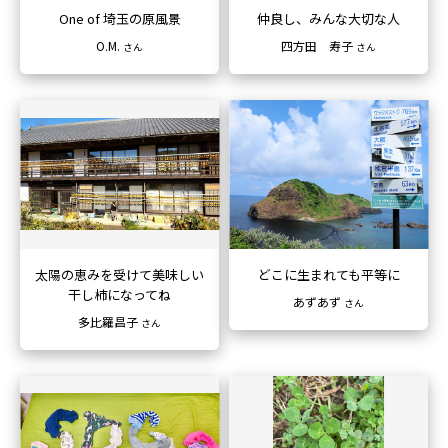
One of 埼玉の原風景
仲良し、みんな大切な人
O.M.
四方田 寿子
さん
さん
太陽の恵みを受けて
美味しい
どこに生まれても平等に
干し柿になってね
あずあず
さん
多比羅昌子
さん