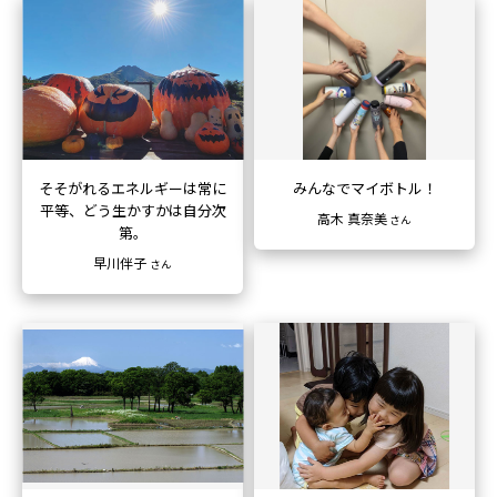
そそがれるエネルギーは常に
みんなでマイボトル！
平等、
どう生かすかは自分次
高木 真奈美
さん
第。
早川伴子
さん