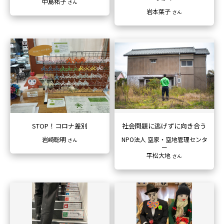
中島祐子
さん
岩本葉子
さん
STOP！コロナ差別
社会問題に逃げずに向き合う
岩崎聡明
NPO法人 空家・空地管理センタ
さん
ー
平松大地
さん