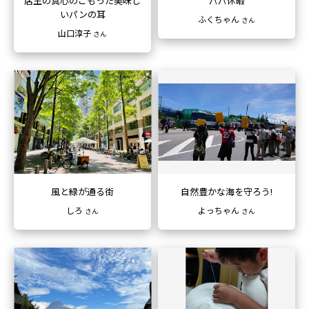
店主の真心のこもった
美味し
パパ休暇
いパンの耳
ふくちゃん
さん
山口淳子
さん
風と緑が通る街
自然豊かな海を守ろう!
しろ
よっちゃん
さん
さん