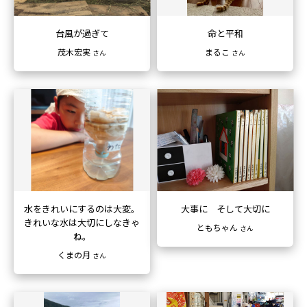
台風が過ぎて
命と平和
茂木宏実
まるこ
さん
さん
水をきれいにするのは大変。
大事に そして大切に
きれいな水は大切にしなきゃ
ともちゃん
さん
ね。
くまの月
さん