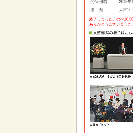
[開催日時]
2013年
[場 所]
大宮ソニ
終了しました。のべ10,
ありがとうございました