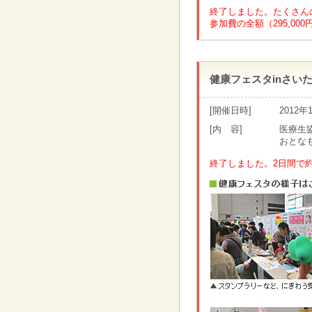
終了しました。たくさん
参加費の全額（295,0
健康フェスタinさい
[開催日時]
2012
[内 容]
医療生
おとな
終了しました。2日間で