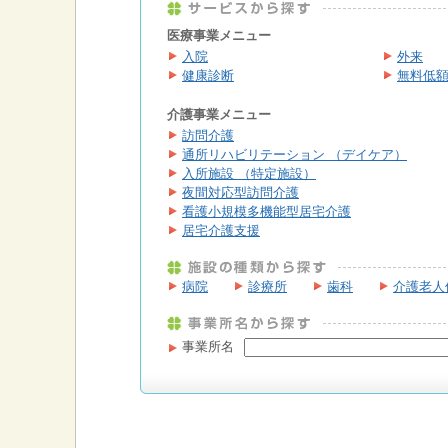
医療事業メニュー
入院
外来
健康診断
無料低
介護事業メニュー
訪問介護
通所リハビリテーション （デイケア）
入所施設 （特定施設）
夜間対応型訪問介護
看護小規模多機能型居宅介護
居宅介護支援
病院
診療所
歯科
介護老人
事業所名