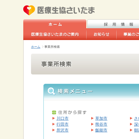
ホーム
事業所検索
川口市
草加市
さ
行田市
熊谷市
深
所沢市
飯能市
朝