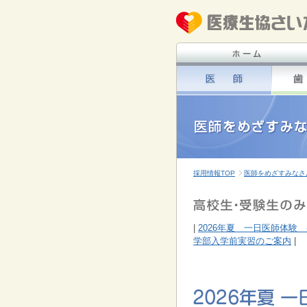
採用情報TOP
医師をめざすみなさ
|
2026年夏 一日医師体験
学部入学前実習のご案内
|