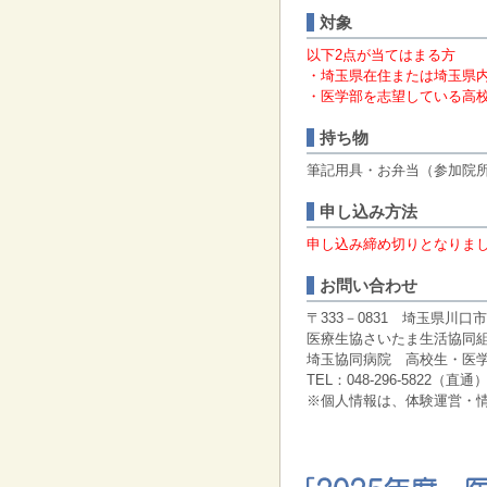
対象
以下2点が当てはまる方
・埼玉県在住または埼玉県
・医学部を志望している高校
持ち物
筆記用具・お弁当（参加院
申し込み方法
申し込み締め切りとなりま
お問い合わせ
〒333－0831 埼玉県川口市
医療生協さいたま生活協同
埼玉協同病院 高校生・医
TEL：048-296-5822（直通）
※個人情報は、体験運営・