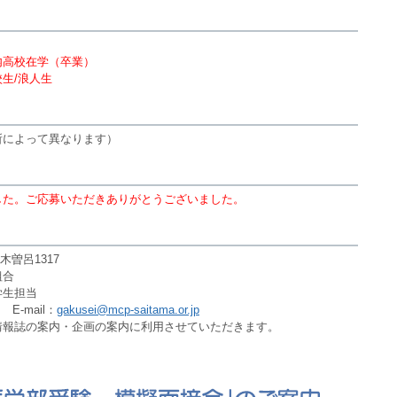
内高校在学（卒業）
生/浪人生
所によって異なります）
した。ご応募いただきありがとうございました。
木曽呂1317
組合
学生担当
 E-mail：
gakusei@mcp-saitama.or.jp
情報誌の案内・企画の案内に利用させていただきます。