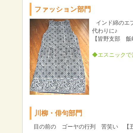
ファッション部門
インド綿のエ
代わりに♪
【皆野支部 飯
◆エスニックで
川柳・俳句部門
目の前の ゴーヤの行列 苦笑い 【