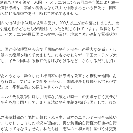
指導者ハメネイ師が、米国・イスラエルによる共同軍事作戦により殺害
最高指導者を、事前の警告もなく武力で排除するという行為は、国際
踏みにじる暴挙であり、断じて容認できません。
内では31州中24州が攻撃を受け、200人以上が命を落としました。南
人を超える子どもたちが犠牲になったと報じられています。報復として
は、イスラエルや周辺国にも被害が及び、地域全体が深刻な緊張状態
は、国連安保理緊急会合で「国際の平和と安全への重大な脅威」とし
交渉への復帰を強く求めました。にもかかわらず、米国のトランプ大
言し、イラン国民に政権打倒を呼びかけるなど、さらなる混乱を招く
があろうとも、独立した主権国家の指導者を殺害する権利が他国にあ
うな行為は、力による支配を正当化し、国際秩序を根底から揺るがす
配」と「平和主義」の原則を貫くべきです。
ラエルの先制攻撃に対し、明確な抗議と即時中止の要求を行う責任が
と平和を願う国として、また憲法に平和主義を掲げる国として、毅然
。
ムズ海峡封鎖の可能性が報じられる中、日本のエネルギー安全保障や
す。しかし、こうした状況を理由に、再び集団的自衛権の行使や自衛
とがあってはなりません。私たちは、憲法の平和原則に基づく外交努