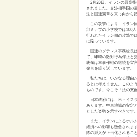
2月28日、イランの最高
されました。交渉相手国の
法と国連憲章を真っ向から
この攻撃により、イラン国
部ミナブの小学校では100
行われたイラン側の攻撃で
に陥っています。
国連のグテレス事務総長
て、即時の敵対行為停止と
統領は軍事作戦の継続を宣
発言を繰り返しています。
私たちは、いかなる理由
るとは考えません。このよ
ものです。今こそ「法の支
日本政府には、米・イス
あります。中東地域の安定
とした姿勢を示すべきです
また、イランによるホル
経済への影響も懸念されま
隊の派兵が正当化されるこ