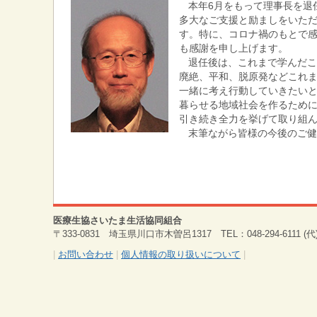
本年6月をもって理事長を退
多大なご支援と励ましをいた
す。特に、コロナ禍のもとで
も感謝を申し上げます。
退任後は、これまで学んだ
廃絶、平和、脱原発などこれ
一緒に考え行動していきたい
暮らせる地域社会を作るため
引き続き全力を挙げて取り組
末筆ながら皆様の今後のご
医療生協さいたま生活協同組合
〒333-0831 埼玉県川口市木曽呂1317 TEL：048-294-6111 (代) 
|
お問い合わせ
|
個人情報の取り扱いについて
|