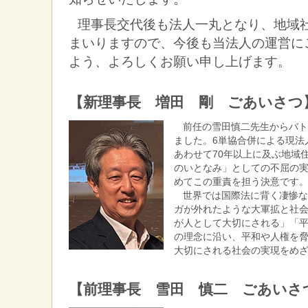
理事長交代後も法人一丸となり、地域
まいりますので、今後も当法人の運営に
よう、よろしくお願い申し上げます。
【新理事長 増田 剛 ごあいさつ
前任の雪田慎二先生からバ
ました。6単協合併による現法
あわせて70年以上に及ぶ地域
のいとなみ」としての不屈の
めてこの重責を担う決意です
世界では国際法に背く凄惨
ガが外れたような大軍拡と社
が人として大切にされる」「
の理念に沿い、平和や人権を
大切にされる社会の実現をめ
【前理事長 雪田 慎二 ごあいさ