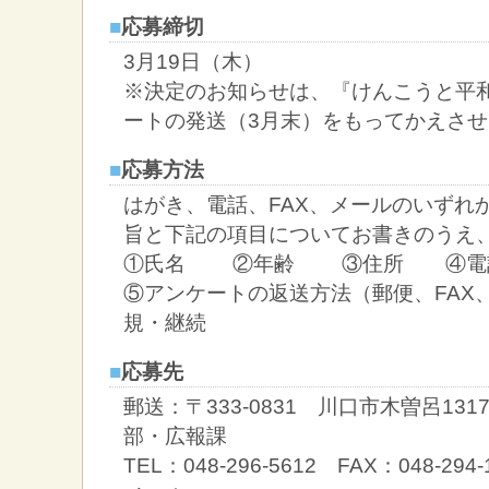
■
応募締切
3月19日（木）
※決定のお知らせは、『けんこうと平和
ートの発送（3月末）をもってかえさ
■
応募方法
はがき、電話、FAX、メールのいずれ
旨と下記の項目についてお書きのうえ
①氏名 ②年齢 ③住所 ④電
⑤アンケートの返送方法（郵便、FAX
規・継続
■
応募先
郵送：〒333-0831 川口市木曽呂13
部・広報課
TEL：048-296-5612 FAX：048-294-