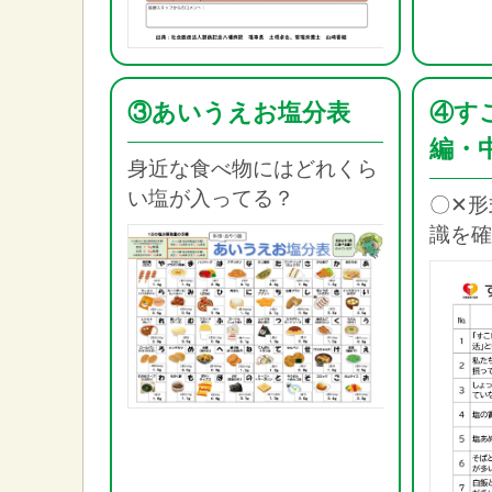
③あいうえお塩分表
④す
編・
身近な食べ物にはどれくら
い塩が入ってる？
〇✕形
識を確