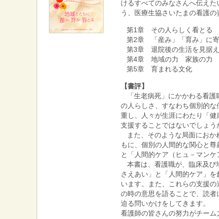
けるすべてのみなさんへ伝えた
う、医療生協さいたまの看護の
第1章 その人らしく看とる
第2章 「産み」「育み」に
第3章 退院後の生活を見据
第4章 地域の力 家族の力
第5章 育まれる文化
【書評】
「生老病死」にかかわる看護
の人らしさ、すなわち個別的な
重し、人々が生涯にわたり「健
支援することではないでしょう
また、そのような局面におか
もに、個別の人間的な関心と尊
と「人間的ケア（ヒュ－マンケ
本書は、看護職が、臨床及び
さえあい」と「人間的ケア」を
います。また、これらの支援の
の時の意思を語ることで、読者
迫る問いかけをしてきます。
看護師の皆さんの努力がチーム