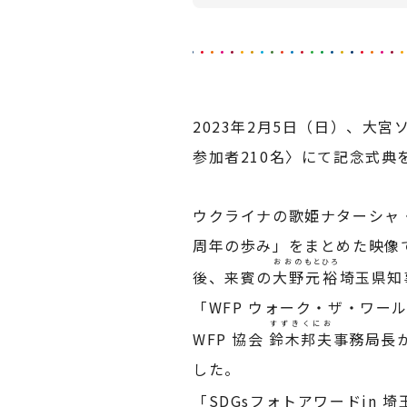
2023年2月5日（日）、大
参加者210名〉にて記念式典
ウクライナの歌姫ナターシャ
周年の歩み」をまとめた映像
おおの
もとひろ
後、来賓の
大野
元裕
埼玉県知
「WFP ウォーク・ザ・ワール
すずき
くにお
WFP 協会
鈴木
邦夫
事務局長
した。
「SDGsフォトアワードin