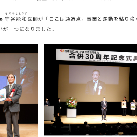
もりや
よしかず
長
守谷
能和
医師が「ここは通過点。事業と運動を粘り強
いが一つになりました。