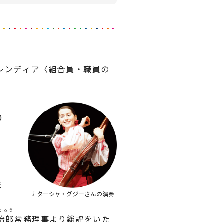
フレンディア〈組合員・職員の
0
ま
ナターシャ・グジーさんの演奏
じろう
治郎
常務理事より総評をいた