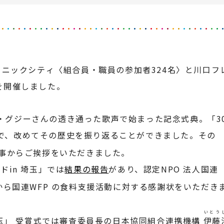
宮ソニックシティ〈組合員・職員の参加者324名〉と川口
を開催しました。
・グジーさんの透き通った歌声で始まった記念式典。「3
で、改めてその歴史を振り返ることができました。その
事からご挨拶をいただきました。
ドin 埼玉」では
結果の報告
があり、認定NPO 法人国連
から国連WFP の食料支援活動に対する感謝状をいただき
いとう
 埼玉」 受賞式では審査委員長の日本協同組合連携機構
伊藤