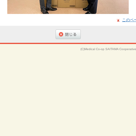
このペ
(C)Medical Co-op SAITAMA Cooperative 