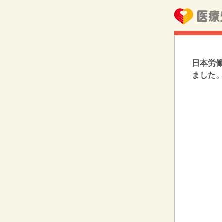
日本労働
ました