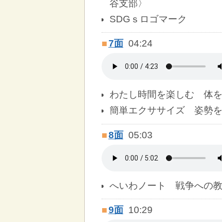
谷支部〉
SDGｓロゴマーク
■
7面
04:24
わたし時間を楽しむ 体
簡単エクササイズ 姿勢
■
8面
05:03
へいわノート 戦争への
■
9面
10:29