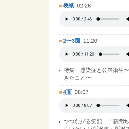
■
表紙
02:26
■
2〜3面
11:20
特集 感染症と公衆衛生
きたこと〜
■
4面
08:07
つつながる笑顔 「新聞
らいたい！(所沢市・所沢第