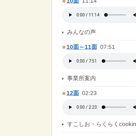
■
10面
11:14
みんなの声
■
10面～11面
07:51
事業所案内
■
12面
02:23
すこしお・らくらくcook